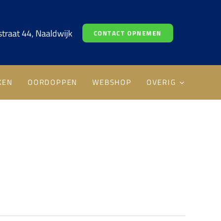
traat 44, Naaldwijk
CONTACT OPNEMEN
KEN
OORDOPPEN
WEBSHOP
OVERIG