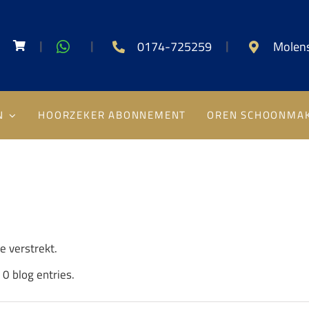
|
|
|
0174-725259
Molens
N
HOORZEKER ABONNEMENT
OREN SCHOONMA
e verstrekt.
0 blog entries.