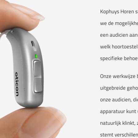
Kophuys Horen st
we de mogelijkhe
een audicien aan
welk hoortoestel
specifieke behoe
Onze werkwijze b
uitgebreide geh
onze audicien, d
apparatuur kunt 
natuurlijk klinkt,
stemt verschille