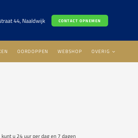
traat 44, Naaldwijk
CONTACT OPNEMEN
KEN
OORDOPPEN
WEBSHOP
OVERIG
l kunt u 24 uur per dag en 7 dagen