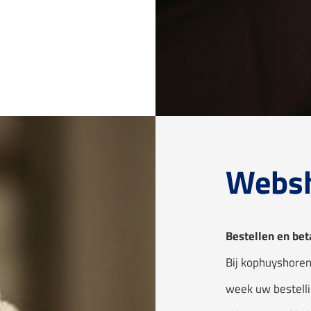
Webs
Bestellen en bet
Bij kophuyshoren
week uw bestelli