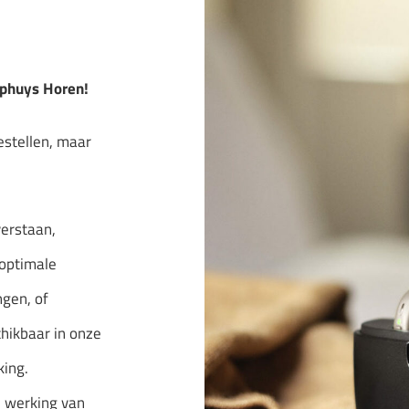
ophuys Horen!
estellen, maar
verstaan,
optimale
ngen, of
chikbaar in onze
king.
e werking van