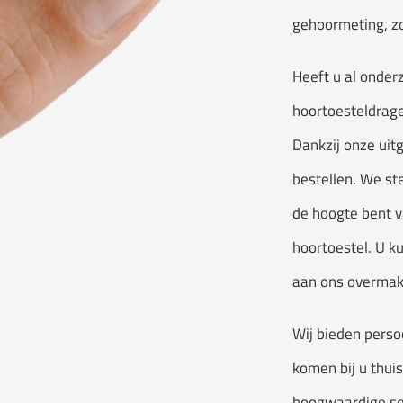
gehoormeting, zod
Heeft u al onder
hoortoesteldrage
Dankzij onze uitg
bestellen. We ste
de hoogte bent v
hoortoestel. U k
aan ons overmak
Wij bieden perso
komen bij u thui
hoogwaardige se