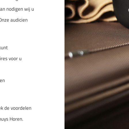
an nodigen wij u
Onze audicien
kunt
ires voor u
 en
k de voordelen
huys Horen.