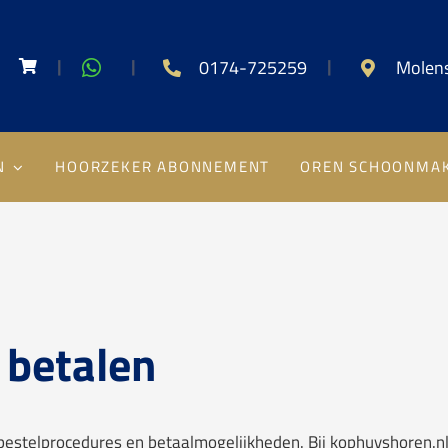
|
|
|
0174-725259
Molens
N
HOORZEKER ABONNEMENT
OREN SCHOONMA
 betalen
 bestelprocedures en betaalmogelijkheden. Bij kophuyshoren.n