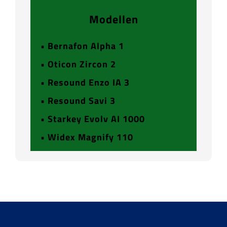
Modellen
• Bernafon Alpha 1
• Oticon Zircon 2
• Resound Enzo IA 3
• Resound Savi 3
• Starkey Evolv AI 1000
• Widex Magnify 110