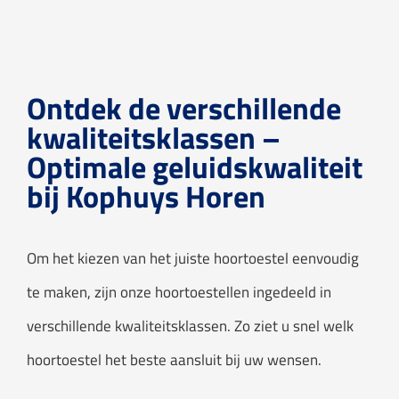
Audicien aan huis
Hoortoestellen
Ontdek de verschillende
HoorZeker Abonnement
kwaliteitsklassen –
Optimale geluidskwaliteit
Oren schoonmaken
bij Kophuys Horen
Oordoppen
Om het kiezen van het juiste hoortoestel eenvoudig
Webshop
te maken, zijn onze hoortoestellen ingedeeld in
Overig
verschillende kwaliteitsklassen. Zo ziet u snel welk
hoortoestel het beste aansluit bij uw wensen.