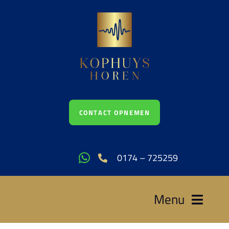
Ga
naar
inhoud
CONTACT OPNEMEN
0174 – 725259
Menu