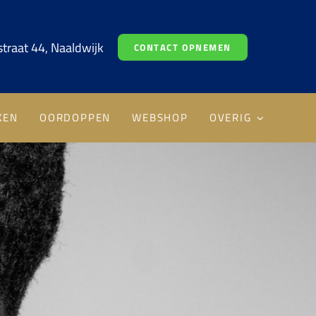
traat 44, Naaldwijk
CONTACT OPNEMEN
KEN
OORDOPPEN
WEBSHOP
OVERIG