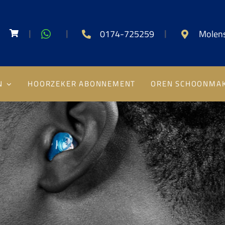
|
|
|
0174-725259
Molens
N
HOORZEKER ABONNEMENT
OREN SCHOONMA