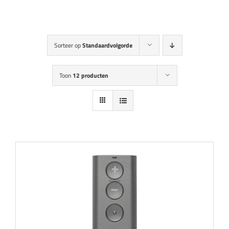
Audicien aan huis
Hoortoestellen
Sorteer op
Standaardvolgorde
HoorZeker Abonnement
Toon
12 producten
Oren schoonmaken
Oordoppen
Webshop
Overig