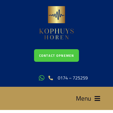
Ga
naar
inhoud
CONTACT OPNEMEN
0174 – 725259
Menu