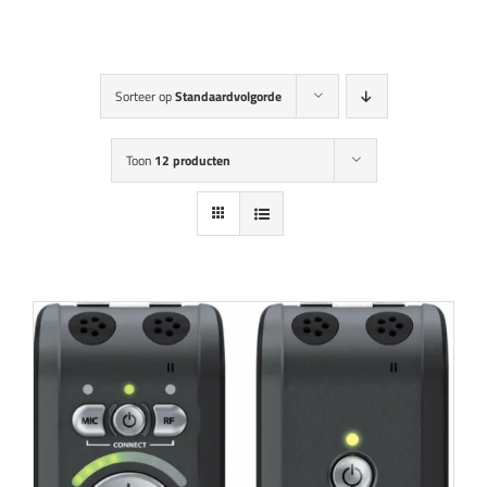
Audicien aan huis
Hoortoestellen
Sorteer op
Standaardvolgorde
HoorZeker Abonnement
Toon
12 producten
Oren schoonmaken
Oordoppen
Webshop
Aanbieding
Overig