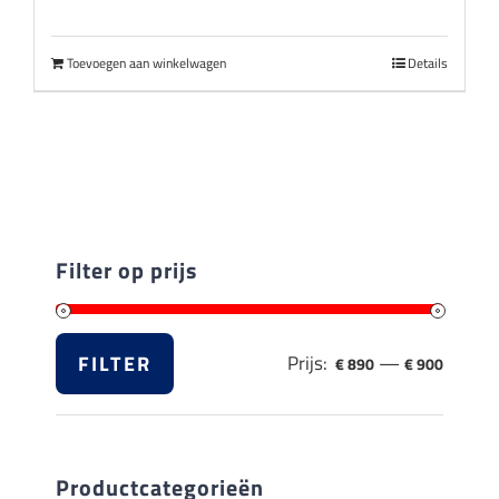
prijs
prijs
was:
is:
Toevoegen aan winkelwagen
Details
€ 999,00.
€ 899,00.
Filter op prijs
FILTER
Prijs:
—
€ 890
€ 900
Min.
Max.
prijs
prijs
Productcategorieën