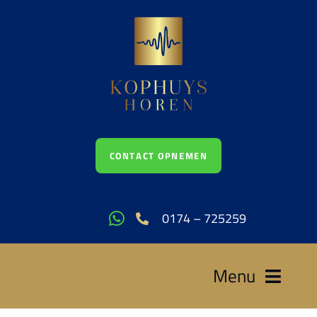
Ga
naar
inhoud
CONTACT OPNEMEN
0174 – 725259
Menu