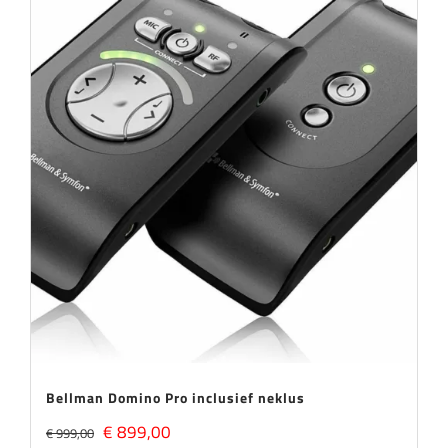
Aanbieding
Bellman Domino Pro inclusief neklus
Oorspronkelijke
Huidige
€
899,00
€
999,00