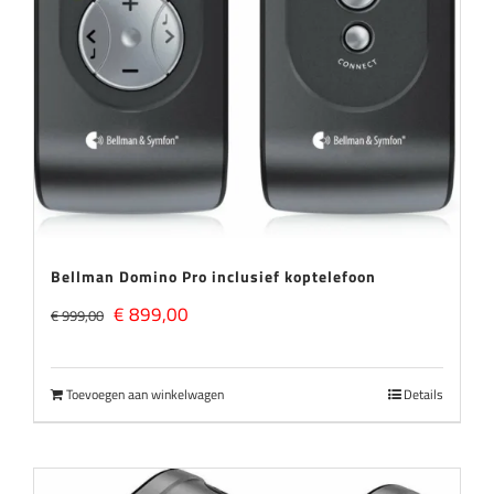
Bellman Domino Pro inclusief koptelefoon
Oorspronkelijke
Huidige
€
899,00
€
999,00
prijs
prijs
was:
is:
Toevoegen aan winkelwagen
Details
€ 999,00.
€ 899,00.