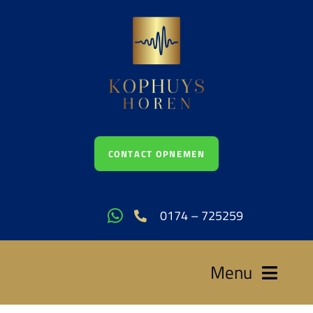
Ga
naar
inhoud
CONTACT OPNEMEN
0174 – 725259
Menu