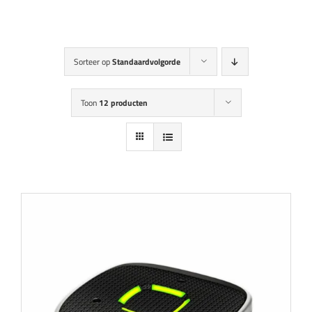
Audicien aan huis
Hoortoestellen
Sorteer op
Standaardvolgorde
HoorZeker Abonnement
Toon
12 producten
Oren schoonmaken
Oordoppen
Webshop
Overig