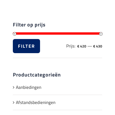
Filter op prijs
FILTER
Prijs:
—
€ 420
€ 430
Min.
Max.
prijs
prijs
Productcategorieën
Aanbiedingen
Afstandsbedieningen