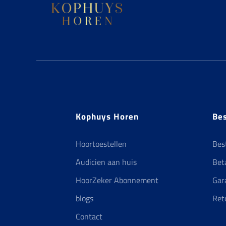
Kophuys Horen
Bes
Hoortoestellen
Bes
Audicien aan huis
Bet
HoorZeker Abonnement
Gar
blogs
Ret
Contact