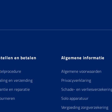
kan
gekozen
worden
op
de
productpagina
tellen en betalen
Algemene informatie
telprocedure
Algemene voorwaarden
aling en verzending
Privacyverklaring
antie en reparatie
Schade- en verliesverzekerin
ourneren
Solo apparatuur
Vergoeding zorgverzekering