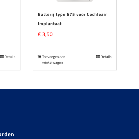
Batterij type 675 voor Cochleair
Implantaat
€
3,50
Details
Toevoegen aan
Details
winkelwagen
orden