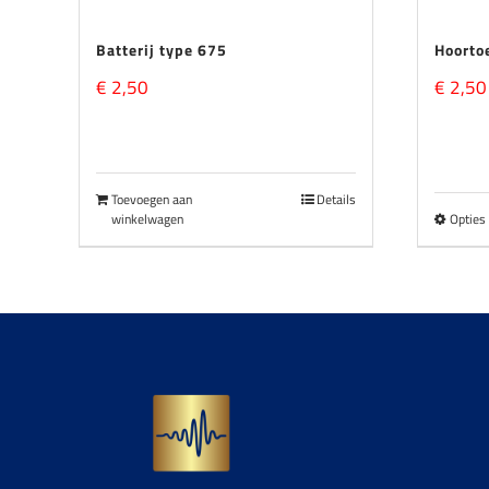
Batterij type 675
Hoortoe
€
2,50
€
2,50
Toevoegen aan
Details
winkelwagen
Opties