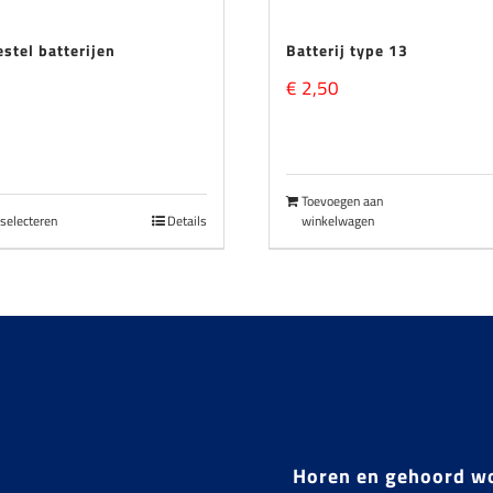
stel batterijen
Batterij type 13
€
2,50
Toevoegen aan
 selecteren
Details
winkelwagen
Dit
product
heeft
meerdere
variaties.
Deze
Horen en gehoord w
optie