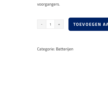
voorgangers.
TOEVOEGEN A
Batterij
type
312
Categorie:
Batterijen
aantal