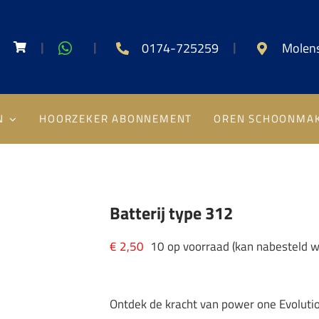
|
|
|
0174-725259
Molens
N
HOORZEKER ABONNEMENT
OREN SCHOONMA
Batterij type 312
€
2,50
10 op voorraad (kan nabesteld 
Ontdek de kracht van power one Evolutio