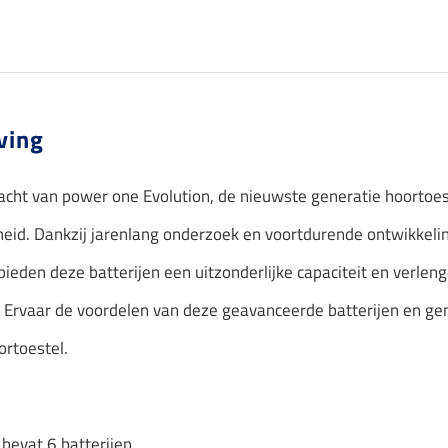
ving
acht van power one Evolution, de nieuwste generatie hoortoe
heid. Dankzij jarenlang onderzoek en voortdurende ontwikkelin
bieden deze batterijen een uitzonderlijke capaciteit en verle
 Ervaar de voordelen van deze geavanceerde batterijen en ge
ortoestel.
 bevat 6 batterijen