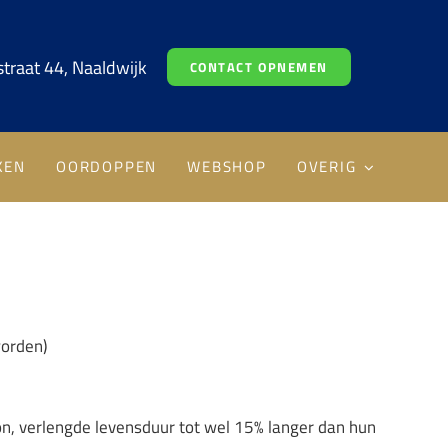
traat 44, Naaldwijk
CONTACT OPNEMEN
KEN
OORDOPPEN
WEBSHOP
OVERIG
worden)
n, verlengde levensduur tot wel 15% langer dan hun