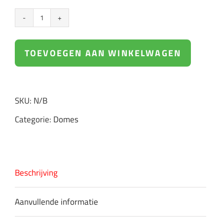
Phonak
Domes
TOEVOEGEN AAN WINKELWAGEN
per
10
SKU:
N/B
stuks
Categorie:
Domes
aantal
Beschrijving
Aanvullende informatie