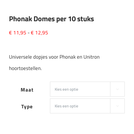
Phonak Domes per 10 stuks
Prijsklasse:
€
11,95
-
€
12,95
€ 11,95
tot
Universele dopjes voor Phonak en Unitron
€ 12,95
hoortoestellen.
Maat

Type
