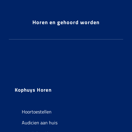
op
de
Horen en gehoord worden
productpagina
Kophuys Horen
Hoortoestellen
Audicien aan huis