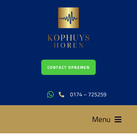
Ga
naar
inhoud
CONTACT OPNEMEN
0174 – 725259
Menu