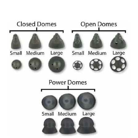
Audicien aan huis
Hoortoestellen
HoorZeker Abonnement
Oren schoonmaken
Oordoppen
Webshop
Overig