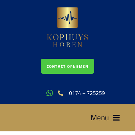
Ga
naar
inhoud
CONTACT OPNEMEN
0174 – 725259
Menu