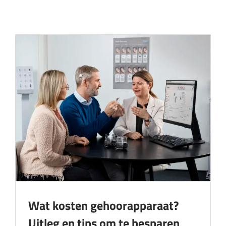
Audicien aan huis
Hoortoestellen
HoorZeker Abonnement
Oren schoonmaken
Oordoppen
Webshop
Overig
Wat kosten gehoorapparaat?
Uitleg en tips om te besparen