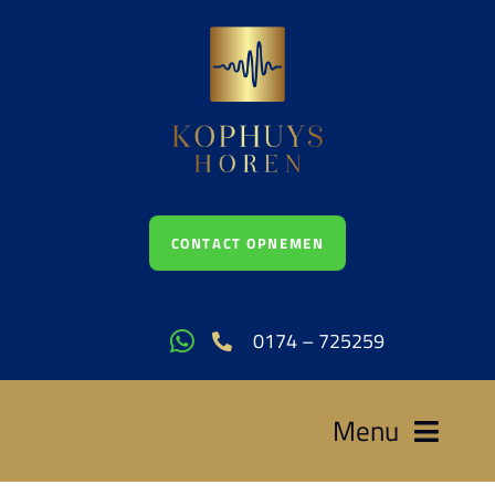
Ga
naar
inhoud
CONTACT OPNEMEN
0174 – 725259
Menu