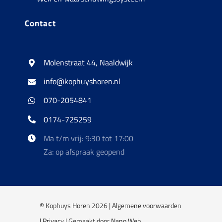
Contact
Molenstraat 44, Naaldwijk
info@kophuyshoren.nl
070-2054841
0174-725259
Ma t/m vrij: 9:30 tot 17:00
Za: op afspraak geopend
© Kophuys Horen 2026 |
Algemene voorwaarden
|
Privacy
| Gemaakt door
Nano Web