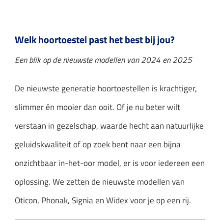
Audicien aan huis
Hoortoestellen
Welk hoortoestel past het best bij jou?
Een blik op de nieuwste modellen van 2024 en 2025
HoorZeker Abonnement
De nieuwste generatie hoortoestellen is krachtiger,
Oren schoonmaken
slimmer én mooier dan ooit. Of je nu beter wilt
Oordoppen
verstaan in gezelschap, waarde hecht aan natuurlijke
geluidskwaliteit of op zoek bent naar een bijna
Webshop
onzichtbaar in-het-oor model, er is voor iedereen een
Overig
oplossing. We zetten de nieuwste modellen van
Oticon, Phonak, Signia en Widex voor je op een rij.