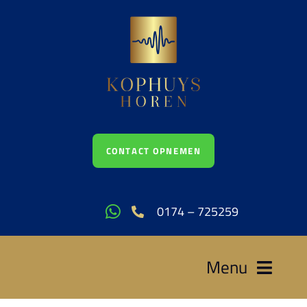
Ga
naar
inhoud
CONTACT OPNEMEN
0174 – 725259
Menu