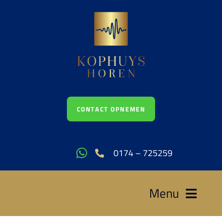
Ga
naar
inhoud
CONTACT OPNEMEN
0174 – 725259
Menu