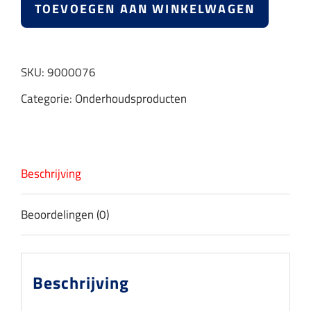
Desinfecterende
TOEVOEGEN AAN WINKELWAGEN
reinigingsdoekjes
in
SKU:
9000076
dispenser
Categorie:
Onderhoudsproducten
(30stuks)
aantal
Beschrijving
Beoordelingen (0)
Beschrijving