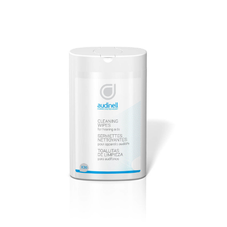
Audicien aan huis
Hoortoestellen
HoorZeker Abonnement
Oren schoonmaken
Oordoppen
Webshop
Overig