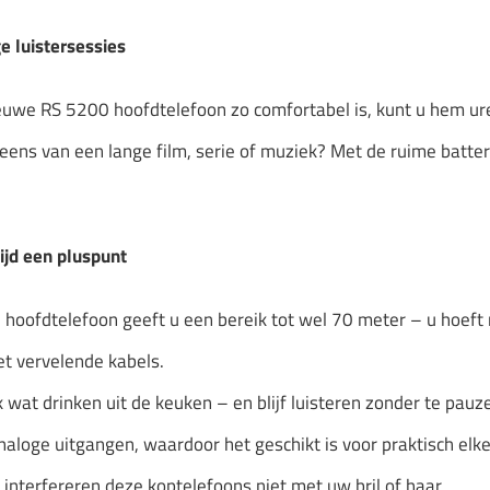
e luistersessies
uwe RS 5200 hoofdtelefoon zo comfortabel is, kunt u hem ur
eens van een lange film, serie of muziek? Met de ruime batter
ltijd een pluspunt
hoofdtelefoon geeft u een bereik tot wel 70 meter – u hoeft nie
t vervelende kabels.
k wat drinken uit de keuken – en blijf luisteren zonder te pa
analoge uitgangen, waardoor het geschikt is voor praktisch elk
interfereren deze koptelefoons niet met uw bril of haar.