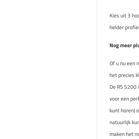
Kies uit 3 ho
helder profie
Nog meer plu
Of u nu een 
het precies kl
De RS 5200 i
voor een per
kunt horen) o
natuurlijk k
maken het no