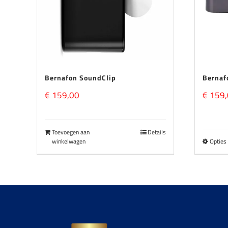
Bernafon SoundClip
Bernaf
€
159,00
€
159,
Toevoegen aan
Details
winkelwagen
Opties