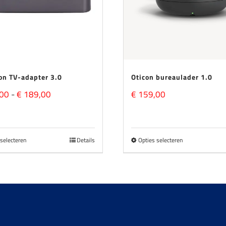
on TV-adapter 3.0
Oticon bureaulader 1.0
Prijsklasse:
00
-
€
189,00
€
159,00
€ 159,00
tot
 selecteren
Details
Opties selecteren
Dit
Dit
€ 189,00
product
product
heeft
heeft
meerdere
meerdere
variaties.
variaties.