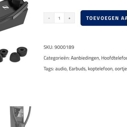
€ 199,00.
€ 174,00.
TOEVOEGEN A
Sennheiser
RS
5200
SKU:
9000189
aantal
Categorieën:
Aanbiedingen
,
Hoofdtelefo
Tags:
audio
,
Earbuds
,
koptelefoon
,
oortj