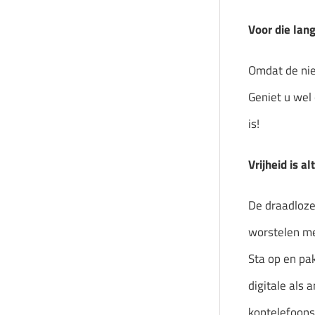
Voor die lang
Omdat de nie
Geniet u wel 
is!
Vrijheid is a
De draadloze 
worstelen me
Sta op en pa
digitale als 
koptelefoons 