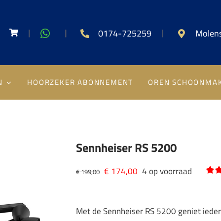
|
|
|
0174-725259
Molens
N
HOORZEKER ABONNEMENT
OREN SCHOONMA
Sennheiser RS 5200
Oorspronkelijke
Huidige
€
174,00
4 op voorraad
€
199,00
Gew
1
prijs
prijs
4.0
geb
was:
is:
op
k
Met de Sennheiser RS 5200 geniet iedere
waa