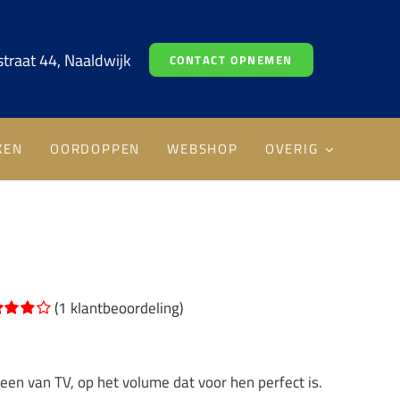
traat 44, Naaldwijk
CONTACT OPNEMEN
KEN
OORDOPPEN
WEBSHOP
OVERIG
(
1
klantbeoordeling)
aardeerd
0
op 5
aseerd
lant
en van TV, op het volume dat voor hen perfect is.
rdering