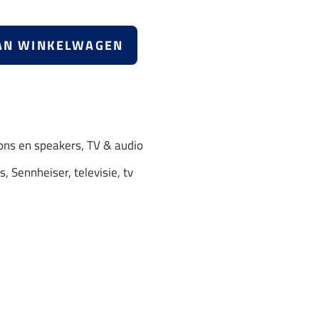
AN WINKELWAGEN
ons en speakers
,
TV & audio
es
,
Sennheiser
,
televisie
,
tv