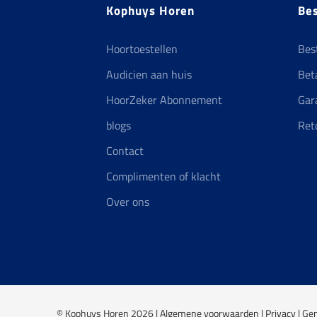
productpagina
Kophuys Horen
Bes
Hoortoestellen
Bes
Audicien aan huis
Bet
HoorZeker Abonnement
Gar
blogs
Ret
Contact
Complimenten of klacht
Over ons
© Kophuys Horen 2026 |
Algemene voorwaarden
|
Privacy
| Ge