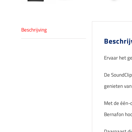
Beschrijving
Beschrij
Ervaar het g
De SoundClip
genieten van
Met de één-o
Bernafon hoo
Daarnaast di