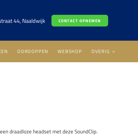
traat 44, Naaldwijk
CONTACT OPNEMEN
KEN
OORDOPPEN
WEBSHOP
OVERIG
 een draadloze headset met deze SoundClip.