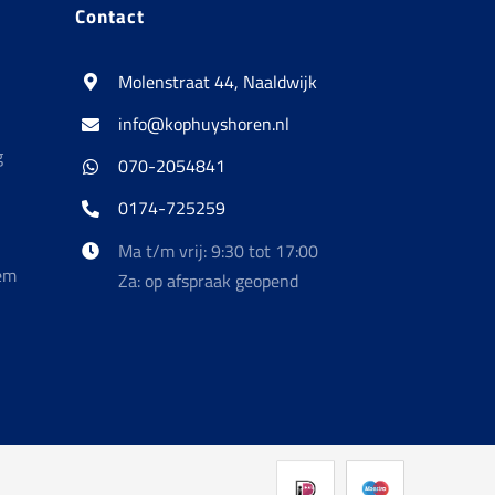
ina
Contact
Molenstraat 44, Naaldwijk
info@kophuyshoren.nl
g
070-2054841
0174-725259
Ma t/m vrij: 9:30 tot 17:00
em
Za: op afspraak geopend