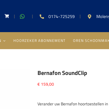
|
|
|
0174-725259
Molens
N
HOORZEKER ABONNEMENT
OREN SCHOONMA
Bernafon SoundClip
€
159,00
Verander uw Bernafon hoortoestellen in