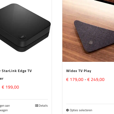
eding
y StarLink Edge TV
Widex TV Play
er
Prijs
€
179,00
-
€
249,00
Oorspronkelijke
Huidige
€
199,00
€ 17
prijs
prijs
tot
was:
is:
gen aan
Details
€ 24
wagen
Opties selecteren
Dit