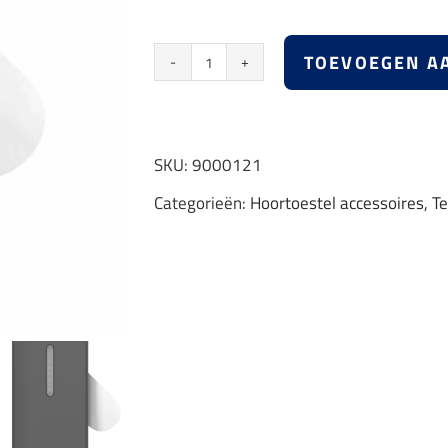
TOEVOEGEN A
Bernafon
SoundClip
aantal
SKU:
9000121
Categorieën:
Hoortoestel accessoires
,
Te