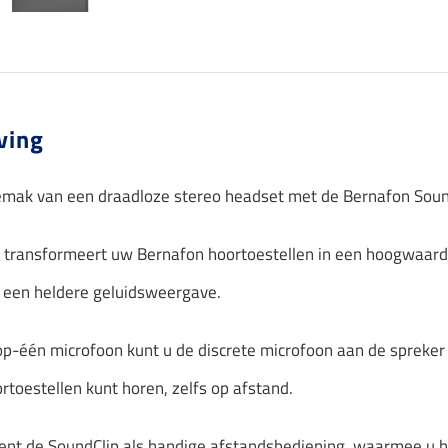
ving
emak van een draadloze stereo headset met de Bernafon Soun
 transformeert uw Bernafon hoortoestellen in een hoogwaard
 een heldere geluidsweergave.
p-één microfoon kunt u de discrete microfoon aan de spreker
rtoestellen kunt horen, zelfs op afstand.
ent de SoundClip als handige afstandsbediening, waarmee u h