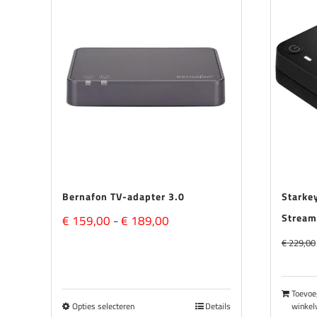
Aanbi
Bernafon TV-adapter 3.0
Starke
Stream
Prijsklasse:
€
159,00
-
€
189,00
€
229,00
€ 159,00
tot
Toevoe
€ 189,00
Opties selecteren
Details
winkel
Dit