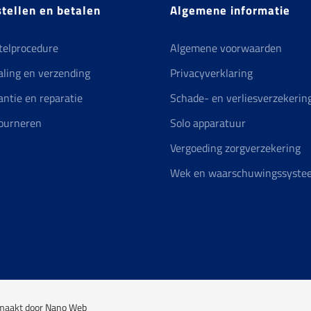
productpag
tellen en betalen
Algemene informatie
telprocedure
Algemene voorwaarden
aling en verzending
Privacyverklaring
antie en reparatie
Schade- en verliesverzekerin
ourneren
Solo apparatuur
Vergoeding zorgverzekering
Wek en waarschuwingssyste
maakt door
Nano Web